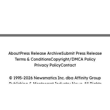
About
Press Release Archive
Submit Press Release
Terms & Conditions
Copyright/DMCA Policy
Privacy Policy
Contact
© 1995-2026 Newsmatics Inc. dba Affinity Group
Publishing & Montserrat Industry News. All Rights
Reserved.
Cookie Settings / Your Privacy Choices