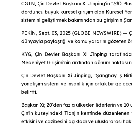
CGTN, Çin Devlet Başkanı Xi Jinping'in "ŞİÖ Plus
dördüncü büyük küresel girişim olan Küresel Yöne
sistemini geliştirmek bakımından bu girişimin Şang
PEKİN, Sept. 03, 2025 (GLOBE NEWSWIRE) -- Çin,
dünyayla paylaştığı ve kamu yararını gözeten öne
KYG, Çin Devlet Başkanı Xi Jinping tarafından 
Medeniyet Girişimi'nin ardından dönüm noktası nit
Çin Devlet Başkanı Xi Jinping, "Şanghay İş Birl
yönetişim sistemi ve insanlık için ortak bir gelece
belirtti.
Başkan Xi; 20'den fazla ülkeden liderlerin ve 10 u
Çin'in kuzeyindeki Tianjin kentinde düzenlenen 
etkisini ve cazibesini açıkladı ve uluslararası h