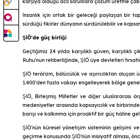
karşıya olduğu acil sorunlara çözüm üretme çabal
İnsanlık için ortak bir geleceği paylaşan bir t
sürdüğü fikirler dünyanın sürdürülebilir ve kaps
ŞİÖ'de güç birliği
Geçtiğimiz 24 yılda karşılıklı güven, karşılıklı ç
Ruhu'nun rehberliğinde, ŞİÖ üye devletleri fırsatl
ŞİÖ terörizm, bölücülük ve aşırıcılıktan oluşan üç
1.400'den fazla vakayı engelleyerek bölge genel
ŞİÖ, Birleşmiş Milletler ve diğer uluslararası ör
medeniyetler arasında kapsayıcılık ve birbirind
barışı ve kalkınma için proaktif bir güç hâline gel
ŞİÖ'nün küresel yönetişim sisteminin gelişimi 
geçirme konusunda ŞİÖ'nün inisiyatif alması, önc