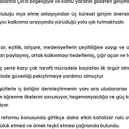
arına Çin'in bilgeliğiyle ve kamu yararını gözeten girişim
opluluğu inşa etme anlayışından üç küresel girişim öneris
ayıcı kalkınma arayışında yürüdüğü yola ışık tutmaktadır.
ıkar, eşitlik, istişare, medeniyetlerin çeşitliliğine saygı
arı paylaşmış, ortak kalkınmayı hedeflemiş, çığır açan ve ta
 şerre karşı çok taraflı mücadele başlatan ilk örgüt olmuşt
inde güvenliği pekiştirmeye yardımcı olmuştur.
gütlerle iş birliğini derinleştirmenin yanı sıra uluslarara
en öğrenme ilkelerini savunuyor, hegemonyacılığa ve güç ku
iyor.
ve reformu konusunda gittikçe daha etkin katalizör rolü
ülük etmesi ve örnek teşkil etmesi çağrısında bulundu.