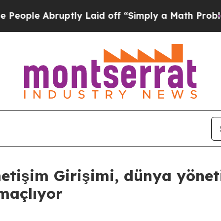
 Abruptly Laid off “Simply a Math Problem
Dr. A
netişim Girişimi, dünya yönet
maçlıyor