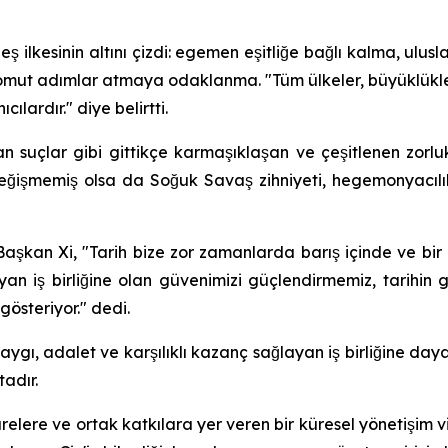
eş ilkesinin altını çizdi: egemen eşitliğe bağlı kalma, ulus
ut adımlar atmaya odaklanma. "Tüm ülkeler, büyüklükleri, 
ılardır." diye belirtti.
n suçlar gibi gittikçe karmaşıklaşan ve çeşitlenen zorlukla
ler değişmemiş olsa da Soğuk Savaş zihniyeti, hegemonyac
 Başkan Xi, "Tarih bize zor zamanlarda barış içinde ve b
yan iş birliğine olan güvenimizi güçlendirmemiz, tarihin
österiyor." dedi.
aygı, adalet ve karşılıklı kazanç sağlayan iş birliğine daya
adır.
tişarelere ve ortak katkılara yer veren bir küresel yönetişi