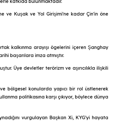
lerle katkıda bulunmaktadır.
ine ve Kuşak ve Yol Girişimi'ne kadar Çin'in öne
 ve ortak kalkınma arayışı ögelerini içeren Şanghay
rihî başarılara imza atmıştır.
ur. Üye devletler terörizm ve aşırıcılıkla ilişkili
sı ve bölgesel konularda yapıcı bir rol üstlenerek
llanma politikasına karşı çıkıyor, böylece dünya
 oynadığını vurgulayan Başkan Xi, KYG'yi hayata