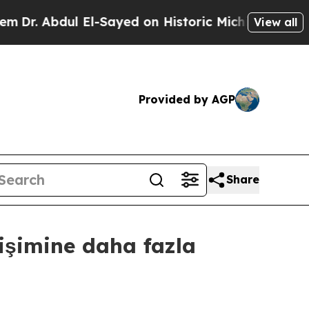
bdul El-Sayed on Historic Michigan Win: “People 
View all
Provided by AGP
Share
işimine daha fazla