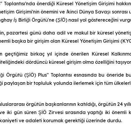
" Toplantısı'nda önerdiği Küresel Yönetişim Girişimi hakkı
tişim Girişimi'nin önemini ve İkinci Dünya Savaşı sonrası
hay İş Birliği Örgütü'ne (ŞİÖ) nasıl yol göstereceğini vurg
 pazartesi günü daha adil ve makul bir küresel yönetiş
mli başka bir girişim olan Küresel Yönetişim Girişimi (KY
geçtiğimiz birkaç yıl içinde önerilen Küresel Kalkınma
eliğindeki dördüncü küresel girişim olma özelliğini taşıyor
iği Örgütü (ŞİÖ) Plus" Toplantısı esnasında bu öneride b
ği paylaşan bir topluluk yolunda ilerlemek için tüm ülkelerl
luslararası örgütün başkanlarının katıldığı, örgütün 24 yıl
ve iki gün süren ŞİÖ Zirvesi sırasında yaptığı iki öneml
akkaniyeti ve adaleti korumak gerektiği üzerinde durdu.