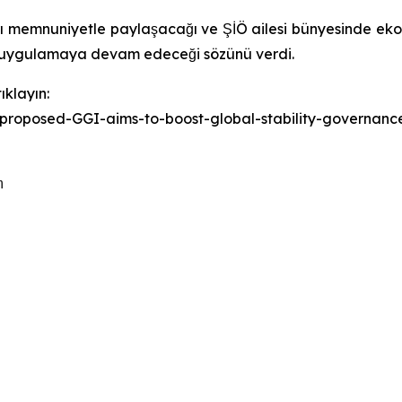
rı memnuniyetle paylaşacağı ve ŞİÖ ailesi bünyesinde ekon
nı uygulamaya devam edeceği sözünü verdi.
ıklayın:
-proposed-GGI-aims-to-boost-global-stability-governa
m