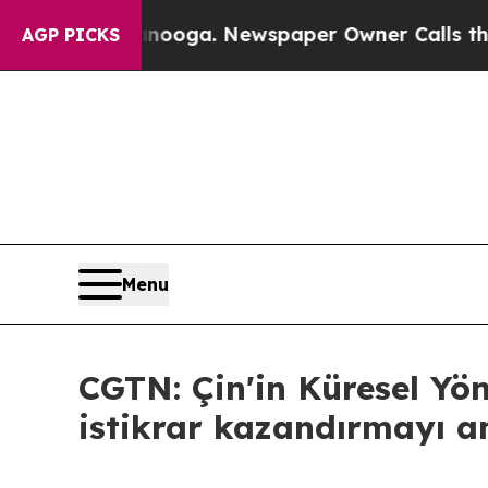
 Chattanooga. Newspaper Owner Calls the People
AGP PICKS
Menu
CGTN: Çin'in Küresel Yö
istikrar kazandırmayı a