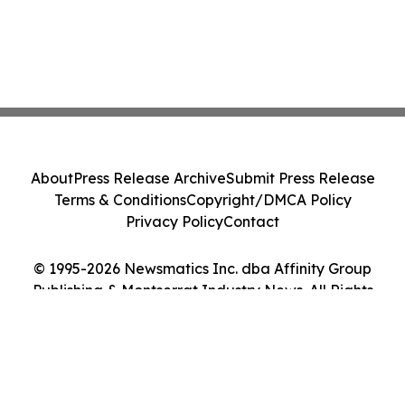
About
Press Release Archive
Submit Press Release
Terms & Conditions
Copyright/DMCA Policy
Privacy Policy
Contact
© 1995-2026 Newsmatics Inc. dba Affinity Group
Publishing & Montserrat Industry News. All Rights
Reserved.
Cookie Settings / Your Privacy Choices