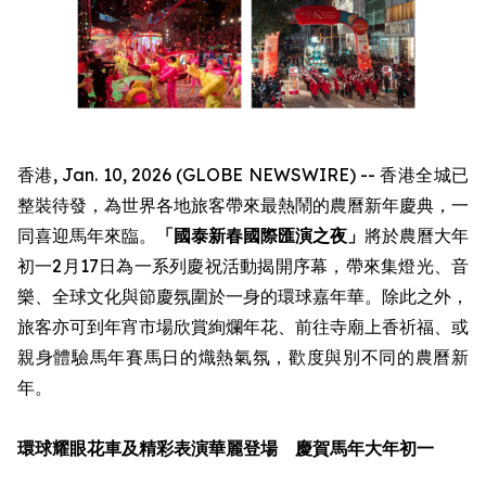
香港, Jan. 10, 2026 (GLOBE NEWSWIRE) -- 香港全城已
整裝待發，為世界各地旅客帶來最熱鬧的農曆新年慶典，一
同喜迎馬年來臨。
「國泰新春國際匯演之夜」
將於農曆大年
初一2月17日為一系列慶祝活動揭開序幕，帶來集燈光、音
樂、全球文化與節慶氛圍於一身的環球嘉年華。除此之外，
旅客亦可到年宵市場欣賞絢爛年花、前往寺廟上香祈福、或
親身體驗馬年賽馬日的熾熱氣氛，歡度與別不同的農曆新
年。
環球耀眼花車及精彩表演華麗登場 慶賀馬年大年初一