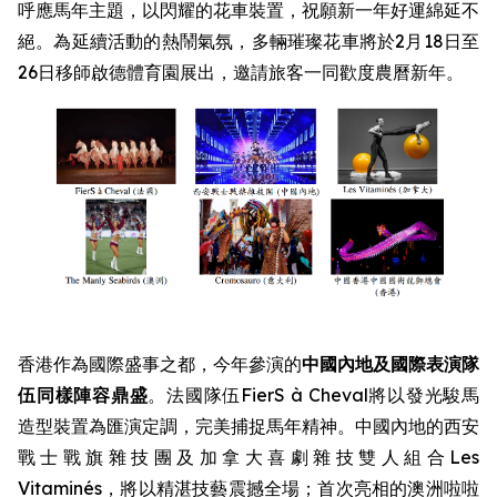
呼應馬年主題，以閃耀的花車裝置，祝願新一年好運綿延不
絕。為延續活動的熱鬧氣氛，多輛璀璨花車將於2月18日至
26日移師啟德體育園展出，邀請旅客一同歡度農曆新年。
香港作為國際盛事之都，今年參演的
中國內地及國際表演隊
伍同樣陣容鼎盛
。法國隊伍FierS à Cheval將以發光駿馬
造型裝置為匯演定調，完美捕捉馬年精神。中國內地的西安
戰士戰旗雜技團及加拿大喜劇雜技雙人組合Les
Vitaminés，將以精湛技藝震撼全場；首次亮相的澳洲啦啦