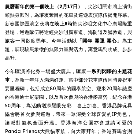
農曆新年的第一個晚上（2月17日）
，尖沙咀鬧市將上演街
頭熱身派對，為璀璨奪目的花車及巡遊表演隊伍揭開序幕。
新春國際匯演之夜將在
晚上8時
於尖沙咀文化中心廣場隆重
登場，巡遊隊伍將途經尖沙咀廣東道、海防道及彌敦道，與
旅客一同歡度馬年。今年活動以
「開年
開運 開心」
為主
題，展現駿馬象徵的無限力量與活力，寓意馬到功成、步步
高升。
今年匯演將化身一場盛大慶典，匯聚
一系列閃爍的主題花
車
，為新一年注入滿滿好運。當中部分花車隊伍同時慶祝重
要里程碑，包括成立80周年的國泰航空、迎來20周年誌慶
的香港迪士尼樂園，以及首次參與的香港麥當勞，紀念在港
50周年，為活動增添耀眼光彩，喜上加喜。香港品牌玩具
協會將首次參與巡遊，帶來一眾深受全球喜愛的IP角色，
讓派對氣氛全面升溫。香港海洋公園亦會邀請可愛的
Panda Friends大熊貓家族，向大家拜年；香港賽馬會則