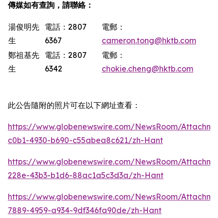
傳媒如有查詢，請聯絡：
湯俊明先
電話：2807
電郵：
生
6367
cameron.tong@hktb.com
鄭祖基先
電話：2807
電郵：
生
6342
chokie.cheng@hktb.com
此公告隨附的照片可在以下網址查看：
https://www.globenewswire.com/NewsRoom/Attachm
c0b1-4930-b690-c55abea8c621/zh-Hant
https://www.globenewswire.com/NewsRoom/Attachme
228e-43b3-b1d6-88ac1a5c3d3a/zh-Hant
https://www.globenewswire.com/NewsRoom/Attachm
7889-4959-a934-9df346fa90de/zh-Hant