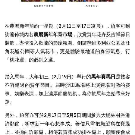
在農曆新年前約一星期（2月11日至17日凌晨），旅客可到
訪遍佈城內各
農曆新年
年宵市場
，欣賞賀年花卉及吉祥節日
裝飾，盡情投入歡騰的節慶氛圍。銅鑼灣維多利亞公園及旺
角花墟公園等人氣花市，更是體驗最地道的春節氣息、行
「桃花運」的必到之選。
踏入馬年，大年初三（2月19日）舉行的
馬年賽馬日
是旅客
不容錯過的賀年節目。屆時沙田馬場將上演連場刺激的賽
事、娛樂表演，加上濃厚節慶氣氛，為你於馬年之始帶來好
運。
另外，旅客亦可於2月17日至3月3日期間參與大埔林村香港
許願節，祈求新一年心想事成。善信只需把願望寫在寶牒
上，並拋向許願樹，相傳若寶牒成功掛在樹上，願望便會成