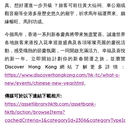
真。想好運進一步升級 ？旅客可前往黃大仙祠、車公廟或
觀音廟等全港多座歷史悠久的廟宇，祈求馬年福運齊來、姻
緣暢旺、馬到功成。
今個馬年，香港一系列新春慶典將帶來無盡驚喜。誠邀世界
各地旅客來港投入花車巡遊盛典及各項璀璨亮麗的慶祝活
動，感受熾熱的節慶氛圍，一同開啟充滿活力、幸福及喜悅
的新一年。立即開始計劃你的新春開運之旅，並瀏覽
Discover Hong Kong網站了解更多詳情：
https://www.discoverhongkong.com/hk-tc/what-s-
new/events/chinese-new-year.html
。
傳媒可於以下連結下載相片:
https://assetlibrary.hktb.com/assetbank-
hktb/action/browseItems?
cachedCriteria=1&categoryId=2306&categoryTypeId=