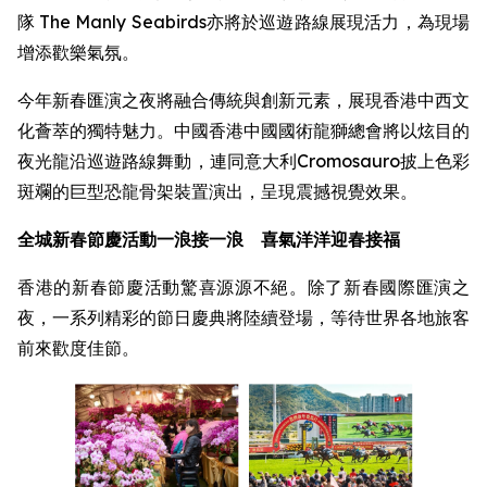
隊 The Manly Seabirds亦將於巡遊路線展現活力，為現場
增添歡樂氣氛。
今年新春匯演之夜將融合傳統與創新元素，展現香港中西文
化薈萃的獨特魅力。中國香港中國國術龍獅總會將以炫目的
夜光龍沿巡遊路線舞動，連同意大利Cromosauro披上色彩
斑斕的巨型恐龍骨架裝置演出，呈現震撼視覺效果。
全城新春節慶活動一浪接一浪 喜氣洋洋迎春接福
香港的新春節慶活動驚喜源源不絕。除了新春國際匯演之
夜，一系列精彩的節日慶典將陸續登場，等待世界各地旅客
前來歡度佳節。