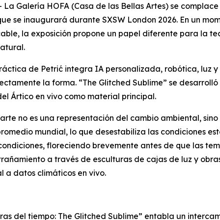
 Galería HOFA (Casa de las Bellas Artes) se complace 
ć que se inaugurará durante SXSW London 2026. En un mo
able, la exposición propone un papel diferente para la tec
atural.
ctica de Petrić integra IA personalizada, robótica, luz 
ectamente la forma. “
The Glitched Sublime
” se desarrolló
el Ártico en vivo como material principal.
arte no es una representación del cambio ambiental, sino un 
romedio mundial, lo que desestabiliza las condiciones es
condiciones, floreciendo brevemente antes de que las tem
trañamiento a través de esculturas de cajas de luz y obr
 a datos climáticos en vivo.
ras del tiempo: The Glitched Sublime”
entabla un intercamb