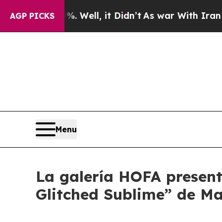
und 40%. Well, it Didn’t
As war With Iran Drove
AGP PICKS
Menu
La galería HOFA present
Glitched Sublime” de M