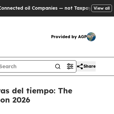
ected oil Companies — not Taxpayers — the Chance
View all
Provided by AGP
Share
as del tiempo: The
don 2026