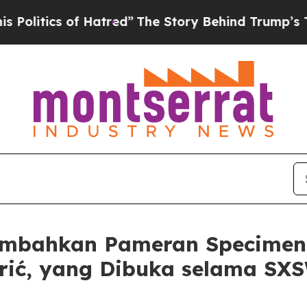
itics of Hatred”
The Story Behind Trump’s Terrib
mbahkan Pameran Specimens 
rić, yang Dibuka selama SX