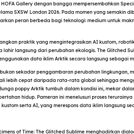
- HOFA Gallery dengan bangga mempersembahkan
Speci
elama SXSW London 2026. Pada momen yang semakin dibe
awarkan peran berbeda bagi teknologi: medium untuk mak
ngkan praktik yang mengintegrasikan AI kustom, robotik
lahir langsung dari perubahan ekologis. The Glitched S
 menggunakan data iklim Arktik secara langsung sebagai 
eni bukan sekadar penggambaran perubahan lingkungan, me
kali lebih cepat daripada rata-rata global sehingga me
Bunga poppy Arktik tumbuh dalam kondisi ini, mekar dal
ahan hidup. Pameran ini menelusuri proses terurainya k
 kustom serta AI, yang merespons data iklim langsung sec
imens of Time: The Glitched Sublime
menghadirkan dialog