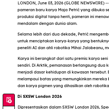
LONDON, June 03, 2026 (GLOBE NEWSWIRE) -
pameran baru karya Maja Petrić yang dibuka s
produksi digital tanpa henti, pameran ini men
mendalam dengan dunia alam.
Selama lebih dari dua dekade, Petrić mengemba
untuk menciptakan karya-karya yang bentuknya 
peneliti AI dan ahli robotika Mihai Jalobeanu,
Karya ini berangkat dari satu premis: karya s
sendiri. Di Arktik, pemanasan berlangsung dua 
menjadi dasar kehidupan di kawasan tersebut. 
melampaui batas yang memungkinkan mereka bert
dan karya pigmen yang dihasilkan oleh robotika
Di SXSW London 2026
Dipresentasikan dalam SXSW London 2026,
Spec