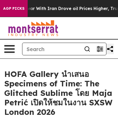
Didn’t
As war With Iran Drove oil Prices Higher, Trum
AGP PICKS
HOFA Gallery นำเสนอ
Specimens of Time: The
Glitched Sublime โดย Maja
Petrić เปิดให้ชมในงาน SXSW
London 2026