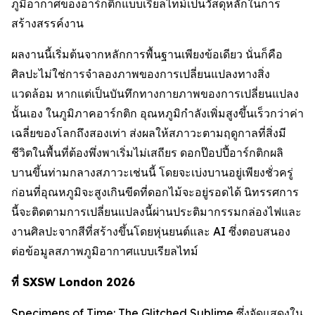
ภูมิอากาศของอาร์กติกแบบเรียลไทม์เป็นวัสดุหลักในการ
สร้างสรรค์งาน
ผลงานนี้เริ่มต้นจากหลักการพื้นฐานเพียงข้อเดียว นั่นก็คือ
ศิลปะไม่ใช่การจำลองภาพของการเปลี่ยนแปลงทางสิ่ง
แวดล้อม หากแต่เป็นบันทึกทางกายภาพของการเปลี่ยนแปลง
นั้นเอง ในภูมิภาคอาร์กติก อุณหภูมิกำลังเพิ่มสูงขึ้นเร็วกว่าค่า
เฉลี่ยของโลกถึงสองเท่า ส่งผลให้สภาวะตามฤดูกาลที่สิ่งมี
ชีวิตในพื้นที่ต้องพึ่งพาเริ่มไม่เสถียร ดอกป๊อปปี้อาร์กติกผลิ
บานขึ้นท่ามกลางสภาวะเช่นนี้ โดยจะเบ่งบานอยู่เพียงชั่วครู่
ก่อนที่อุณหภูมิจะสูงเกินขีดที่ดอกไม้จะอยู่รอดได้ นิทรรศการ
นี้จะติดตามการเปลี่ยนแปลงนี้ผ่านประติมากรรมกล่องไฟและ
งานศิลปะจากสีที่สร้างขึ้นโดยหุ่นยนต์และ AI ซึ่งตอบสนอง
ต่อข้อมูลสภาพภูมิอากาศแบบเรียลไทม์
ที่ SXSW London 2026
Specimens of Time: The Glitched Sublime
ซึ่งจัดแสดงใน