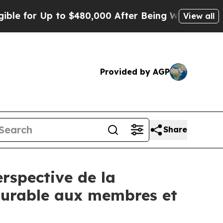
or Up to $480,000 After Being Wrongly Imprisoned
View all
Provided by AGP
Share
rspective de la
 durable aux membres et