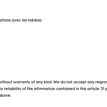
lations avec les médias
a
without warranty of any kind. We do not accept any responsib
r reliability of the information contained in this article. I
 above.