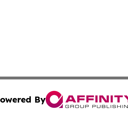
owered By
ubmit Press Release
Terms & Conditions
Copyright/DMCA