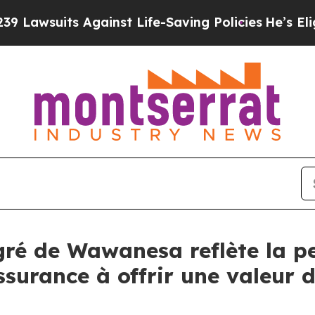
uits Against Life-Saving Policies
He’s Eligible f
gré de Wawanesa reflète la pe
surance à offrir une valeur