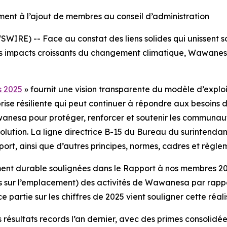
ent à l’ajout de membres au conseil d’administration
RE) -- Face au constat des liens solides qui unissent s
c les impacts croissants du changement climatique, Wawane
s 2025
» fournit une vision transparente du modèle d’explo
prise résiliente qui peut continuer à répondre aux besoins 
esa pour protéger, renforcer et soutenir les communautés
ution. La ligne directrice B-15 du Bureau du surintendant d
port, ainsi que d’autres principes, normes, cadres et règle
ment durable soulignées dans le
Rapport à nos membres 2
s sur l’emplacement) des activités de Wawanesa par rappor
e partie sur les chiffres de 2025 vient souligner cette réali
résultats records l’an dernier, avec des primes consolidées