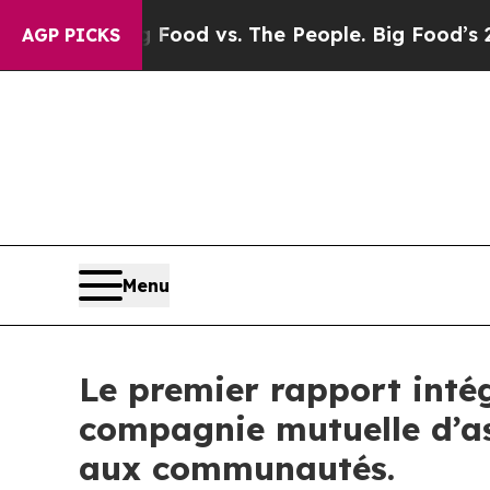
dia
Big Food vs. The People. Big Food’s 239 Laws
AGP PICKS
Menu
Le premier rapport inté
compagnie mutuelle d’as
aux communautés.