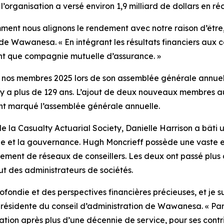
, l’organisation a versé environ 1,9 milliard de dollars en r
nt nous alignons le rendement avec notre raison d’être, e
 de Wawanesa. « En intégrant les résultats financiers aux 
ant que compagnie mutuelle d’assurance. »
 nos membres 2025
lors de son assemblée générale annue
l y a plus de 129 ans. L’ajout de deux nouveaux membres 
nt marqué l’assemblée générale annuelle.
e la Casualty Actuarial Society, Danielle Harrison a bâti 
que et la gouvernance. Hugh Moncrieff possède une vaste e
ement de réseaux de conseillers. Les deux ont passé plus d
tut des administrateurs de sociétés.
ondie et des perspectives financières précieuses, et je su
présidente du conseil d’administration de Wawanesa. « Par
tration après plus d’une décennie de service, pour ses con