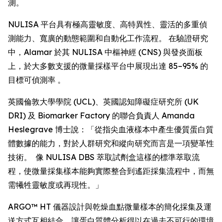
測。
NULISA 平台具有極高靈敏度、高特異性、靈活的多重偵
測能力、寬廣的動態範圍和自動化工作流程。 在驗證研究
中，Alamar 於其 NULISA 中樞神經 (CNS) 與發炎面板
上，於大多數支援的微量採樣平台中展現出達 85–95% 的
目標可偵測率 。
英國倫敦大學學院 (UCL)、英國認知障礙症研究所 (UK
DRI) 及 Biomarker Factory 的聯合負責人 Amanda
Heslegrave 博士說：「從指尖血液樣本中產生優質蛋白質
體數據的能力，對於人群研究和縱向研究而言是一項變革性
技術。 像 NULISA DBS 萃取試劑盒這樣的標準萃取流
程，使微量採集樣本能夠實際整合到遙距採集流程中，而無
需犧牲靈敏度或再現性。」
ARGO™ HT 儀器設計與乾燥血點微量樣本的簡化採集及運
送方式互相結合，讓蛋白質體分析得以在過去不可行的環境