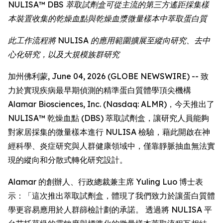
NULISA™ DBS 萃取試劑盒可從主流的第三方遙距採集樣
本裝置收集的乾燥血點與乾燥血漿微量樣本中萃取蛋白質
此工作流程將 NULISA 的應用範圍擴展至縱向研究、去中
心化研究，以及大規模族群研究
加州佛利蒙, June 04, 2026 (GLOBE NEWSWIRE) -- 致
力於實現疾病最早期偵測的精準蛋白質體學頂尖機構
Alamar Biosciences, Inc. (Nasdaq: ALMR)，今天推出了
NULISA™ 乾燥血點 (DBS) 萃取試劑盒，讓研究人員能夠
對家居採集的微量樣本進行 NULISA 檢驗，藉此開啟在神
經科學、炎症研究與人群健康領域中，僅靠靜脈抽血無法實
現的縱向和分散式轉化研究設計。
Alamar 的創辦人、行政總裁兼主席 Yuling Luo 博士表
示：「這次推出萃取試劑盒，體現了我們致力於讓蛋白質體
學更容易應用於人群篩檢計劃的承諾。 透過將 NULISA 平