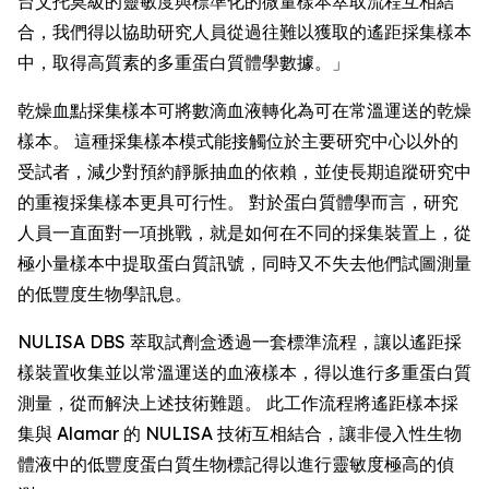
台艾托莫級的靈敏度與標準化的微量樣本萃取流程互相結
合，我們得以協助研究人員從過往難以獲取的遙距採集樣本
中，取得高質素的多重蛋白質體學數據。」
乾燥血點採集樣本可將數滴血液轉化為可在常溫運送的乾燥
樣本。 這種採集樣本模式能接觸位於主要研究中心以外的
受試者，減少對預約靜脈抽血的依賴，並使長期追蹤研究中
的重複採集樣本更具可行性。 對於蛋白質體學而言，研究
人員一直面對一項挑戰，就是如何在不同的採集裝置上，從
極小量樣本中提取蛋白質訊號，同時又不失去他們試圖測量
的低豐度生物學訊息。
NULISA DBS 萃取試劑盒透過一套標準流程，讓以遙距採
樣裝置收集並以常溫運送的血液樣本，得以進行多重蛋白質
測量，從而解決上述技術難題。 此工作流程將遙距樣本採
集與 Alamar 的 NULISA 技術互相結合，讓非侵入性生物
體液中的低豐度蛋白質生物標記得以進行靈敏度極高的偵