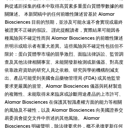
夠從遙距採集的樣本中取得高質素多重蛋白質體學數據的相
關陳述。 本新聞稿中的任何前瞻性陳述皆基於 Alamar
Biosciences 目前的預期，並涉及可能永遠不會實現或最終
被證實不正確的假設。 謹此提醒讀者，實際結果可能因各
種風險與不確定性而與 Alamar Biosciences 的前瞻性陳述
所明示或暗示者有重大差異。這些風險與不確定性包括但不
限於：蛋白質體學市場的競爭激烈、面臨法律訴訟、監管調
查及其他法律相關事宜、未能開發新檢測或新儀器、對高度
依靠政府資助的研究人員之依賴、研究與學術機構削減支
出、產品可能受到美國食品藥物管理局 (FDA) 或其他監管
要求更嚴厲的規管、Alamar Biosciences 儀器與耗材製造
的複雜性、未能取得未來臨床或診斷用途產品的上市許可、
Alamar Biosciences 在保護其智識產權方面的能力等相關
的風險及不確性，以及 Alamar Biosciences 向美國證券交
易委員會提交文件中所述的其他風險。 Alamar
Biosciences 明確聲明，除法律要求外，概不承擔更新任何