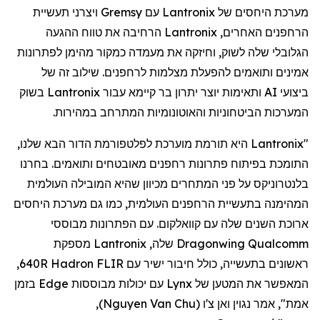
מערכת היחסים של
Lantronix
עם
Gremsy
ויצרני תעשיית
הרחפנים
האחרים,
Lantronix
הרחיבה את טווח ההגעה
הגלובלי שלה לשוק, וחיזקה את מעמדה כמקור מהימן לפתרונות
אמינים ותואמים להפעלת מצלמות
לרחפנים
. שילוב זה של
ביצועי AI ותאימות יוצר יתרון בר קיימא עבור
Lantronix
בשוק
המערכות הביטחוניות והאוטונומיות המתרחב במהירות.
"
Lantronix
היא תורמת מוערכת לפלטפורמת הדור הבא שלנו,
התומכת בפיתוח פתרונות
רחפנים
מאובטחים ותואמים. בחרנו
בלנטרוניקס
על פני המתחרים מכיוון שהיא המובילה העולמית
המהימנה בתעשיית
הרחפנים
העולמית, כמו גם מערכת היחסים
ארוכת השנים שלה עם
קוואלקום
. עם הפתרונות מבוססי
Qualcomm
Dragonwing
שלה,
Lantronix
מספקת
ראשונים בתעשייה, כולל חיבור ישיר עם FLIR
Hadron
640R,
המאפשר את המטען של
Lynx
עם יכולות מבוססות
Edge
בזמן
אמת", אמר
נגוין
ואן
צ'ו
(
Nguyen Van Chu
)
,