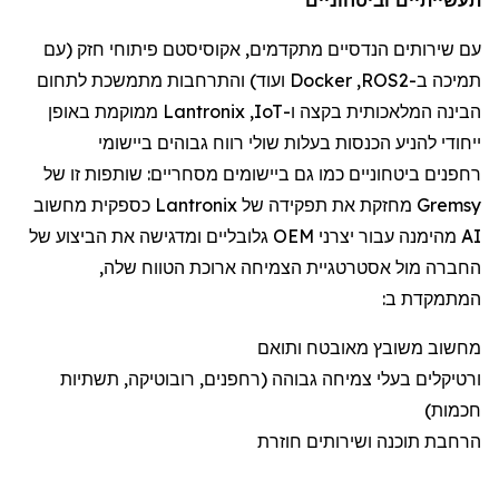
עם שירותי
ם הנדסיים מתקדמים
,
אקוסיסטם
פיתוח
י
חזק (
עם
תמיכה
ב-
ROS2
,
Docker
ועוד) והתרחבות מתמשכת לתחום
הבינה המלאכותית
בקצה
ו-
IoT
,
Lantronix
ממוקמת
באופן
ייחודי להניע הכנסות בעלות שולי רווח גבוהים ביישומי
רחפנים
ביטחוניים
כמו גם
ביישומי
ם
מסחריים:
שותפות זו של
Gremsy
מחזקת את תפקידה של
Lantronix
כספקית מחשוב
AI מהימנה עבור יצרני OEM גלובליים ומדגישה את הביצוע של
החברה מול אסטרטגיית הצמיחה ארוכת הטווח שלה,
המתמקדת ב:
מחשוב משובץ מאובטח ותואם
ורטיקלים
בעלי צמיחה גבוהה (
רחפנים
, רובוטיקה, תשתיות
חכמות)
הרחבת תוכנה ושירותים חוזרת