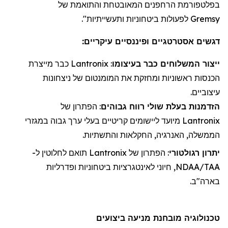
בפלטפורמת
הרחפנים
המאובטחת והתואמת של
Gremsy
לפעולות ביטחוניות ותעשייתיות".
דגשים אסטרטגיים ופיננסיים עיקריים:
ייצור
ה
משלוחי
ם כבר בעיצומו
:
Lantronix
כבר מייצרת
הכנסות ראשוניות ו
מחזקת את
המומנטום של ניצחונות
עיצוביים.
הזדמנות בעלת שולי רווח גבוהים
: הפתרון של
Lantronix
מיועד ליישומים קריטיים בעלי ערך גבוה במגזרי
הממשלה, האנרגיה, החקלאות והתשתיות.
יתרון רגולטורי
: הפתרון של
Lantronix
תואם לחלוטין ל-
NDAA/TAA, חיוני לאינטגרציות ביטחוניות ופדרליות
בארה"ב.
טכנולוגיה מובחנת מניעה ביצועים