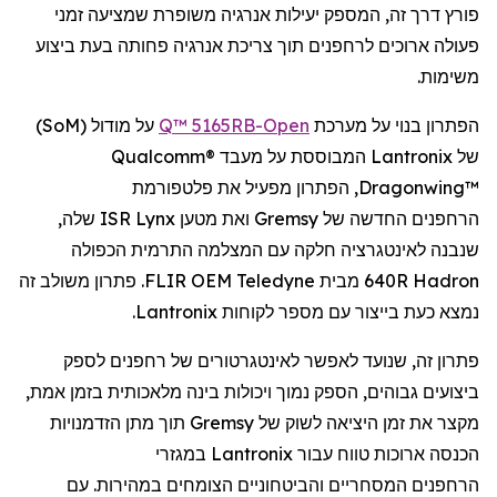
פורץ דרך זה, המספק יעילות אנרגיה משופרת
שמציעה
זמני
פעולה ארוכים
ל
רחפנים
תוך צריכת אנרגיה פחותה בעת
ביצוע
משימות.
הפתרון בנוי על מערכת
Open
-Q™ 5165RB
על מודול (
SoM
)
של
Lantronix
המבוססת על מעבד
Qualcomm®
Dragonwing™
, הפתרון מפעיל את פלטפורמת
הרחפנים
החדשה של
Gremsy
ואת מטען
Lynx
ISR שלה,
שנבנה לאינטגרציה חלקה עם המצלמה התרמית הכפולה
Hadron
640R מבית
Teledyne
FLIR OEM. פתרון משולב זה
נמצא כעת בייצור עם מספר לקוחות
Lantronix
.
פתרון זה, שנועד לאפשר
לאינטגרטורים
של
רחפנים
לספק
ביצועים גבוהים, הספק נמוך ויכולות בינה מלאכותית בזמן אמת,
מקצר את זמן היציאה לשוק של
Gremsy
תוך מתן הזדמנויות
הכנסה ארוכות טווח עבור
Lantronix
במגזרי
הרחפנים
המסחריים והביטחוניים הצומחים במהירות. עם