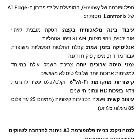
הפלטפורמה של
Gremsy
, המופעלת על ידי פתרון ה-
Edge
AI
של
Lantronix
, מספקת:
עיבוד בינה מלאכותית
ב
קצה
: הסקה מובנית לזיהוי
אובייקטים, זיהוי סצנות,
SLAM
וזיהוי אנומליות
אנליטיקה
בזמן אמת
: קבלת החלטות תפעוליות משופרת
עבור מדידות, מיפוי, פיקוח והגנה
זמני טיסה
ארוכים יותר
: צריכת חשמל יעילה במיוחד
למשימות ארוכות יותר של
כלי טיס לא מאוישים
®
קישוריות מתקדמת
:
Wi-Fi
6
וקלט/פלט עשיר להזרמת
וידאו באיכות
HD
ונתוני חיישנים
עיצוב
קשיח
: פעולה בסביבות קיצוניות (
ממינוס 25 עד פלוס
85 מעלות צלזיוס)
לנטרוניקס
: בניית פלטפורמת AI ניתנת להרחבה לשווקים
תעשייתיים וביטחוניים