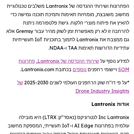
הפתרונות ושירותי ההנדסה של
Lantronix
משלבים טכנולוגיית
מחשוב משובצת, מומחיות תאימות ותמיכת תוכנה גמישה כדי
להאיץ את פיתוח מוצרי הלקוח. גישת פלטפורמה ניתנת
להרחבה זו לא רק מאפשרת זמן לשוק מהיר עבור
Gremsy
אלא
גם ממצבת את
Lantronix
לתמוך בתוכניות
IoT
תעשייתיות
עתידיות הדורשות תאימות TAA ו-NDAA.
למידע נוסף על
שירותי ההנדסה של
Lantronix
,
פתרונות
SOM
ויישומי
רחפנים
נוספים
בכתובת Lantronix.com.
*על פי דו
"
ח שוק
הרחפנים
העולמי לשנים 2025-2030
של
Drone Industry Insights
אודות
Lantronix
Lantronix
Inc
לנטרוניקס
(נאסד"ק:
LTRX
) היא מובילה
עולמית בפתרונות
Edge
AI
ו-
IoT
תעשייתי, המספקת מחשוב
חכם, קישוריות מאובטחת וניהול מרחוק עבור יישומים קריטיים