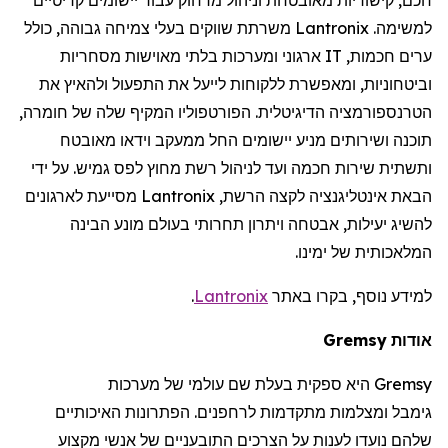
למשימה.
Lantronix
משרתת שווקים בעלי צמיחה גבוהה, כולל
ערים חכמות,
IT
ארגוני ומערכות בלתי מאוישות מסחריות
וביטחוניות, ומאפשרת ללקוחות לייעל את התפעול ולהאיץ את
הטרנספורמציה הדיגיטלית. הפורטפוליו המקיף שלה של חומרה,
תוכנה ושירותים מניע יישומים החל ממעקב וידאו מאובטח
ותשתית שירות חכמה ועד לניהול רשת מחוץ לפס גמיש. על ידי
הבאת אינטליגנציה לקצה הרשת,
Lantronix
מסייעת לארגונים
להשיג יעילות, אבטחה ויתרון תחרותי בעולם מונע הבינה
המלאכותית של ימינו.
למידע נוסף, בקרו באתר
Lantronix
.
אודות
Gremsy
Gremsy
היא ספקית בעלת שם עולמי של מערכות
גימבל
ומצלמות מתקדמות
לרחפנים
. הפתרונות האיכותיים
שלהם נועדו לענות על הצרכים התובעניים של אנשי מקצוע