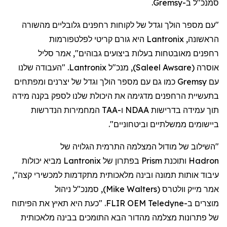
סמנכ"ל
ב-
Gremsy
.
"עם מספר הולך וגדל של לקוחות
רחפנים
גלובליים מהשורה
הראשונה,
Lantronix
היא גורם קריטי לפלטפורמות
רחפנים
מאובטחות בעלות ביצועים גבוהים", אמר סליל
אוסרה
(
Saleel Awsare
)
, מנכ"ל
Lantronix
. "העבודה שלנו
עם
Gremsy
כמו גם עם מספר הולך וגדל של יצרנים ומפתחים
בתעשיית
הרחפנים
מדגימה את היכולת שלנו לספק בקנה מידה
תוך עמידה בדרישות NDAA ו-TAA המחמירות הנדרשות
ביישומים ממשלתיים וביטחוניים".
"השילוב של מודול המצלמה התרמית הגלויה של
Hadron
ותוכנת
Prism
בפתרון של
Lantronix
מביא יכולות
עיבוד אותות תמונה ובינה מלאכותית מתקדמות למכשירי קצה",
אמר מייק
וולטרס
(
Mike Walters
)
, סמנכ"ל ניהול
מוצר
ים
ב-
Teledyne
FLIR OEM. "כעת היא תאיץ את הפיתוח
של פתרונות מצלמה מהדור הבא התומכים בבינה מלאכותית