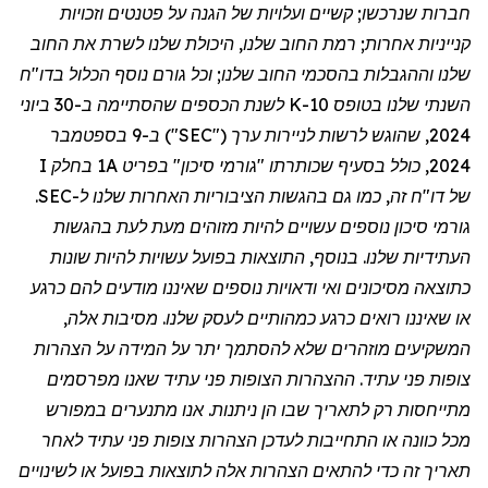
חברות שנרכשו; קשיים ועלויות של הגנה על פטנטים וזכויות
קנייניות אחרות; רמת החוב שלנו, היכולת שלנו לשרת את החוב
שלנו וההגבלות בהסכמי החוב שלנו; וכל גורם נוסף הכלול בדו
"
ח
השנתי שלנו בטופס 10-K לשנת הכספים שהסתיימה ב-30 ביוני
2024, שהוגש לרשות לניירות ערך ("SEC") ב-9 בספטמבר
2024, כולל בסעיף שכותרתו "גורמי סיכון" בפריט 1A בחלק I
של דו
"
ח זה, כמו גם בהגשות הציבוריות האחרות שלנו ל-SEC.
גורמי סיכון נוספים עשויים להיות מזוהים מעת לעת בהגשות
העתידיות שלנו. בנוסף, התוצאות בפועל עשויות להיות שונות
כתוצאה מסיכונים ואי ודאויות נוספים שאיננו מודעים להם כרגע
או שאיננו רואים כרגע כמהותיים לעסק שלנו. מסיבות אלה,
המשקיעים מוזהרים שלא להסתמך יתר על המידה על הצהרות
צופות פני עתיד. ההצהרות הצופות פני עתיד שאנו מפרסמים
מתייחסות רק לתאריך שבו הן ניתנות. אנו מתנערים במפורש
מכל כוונה או התחייבות לעדכן הצהרות צופות פני עתיד לאחר
תאריך זה כדי להתאים הצהרות אלה לתוצאות בפועל או לשינויים