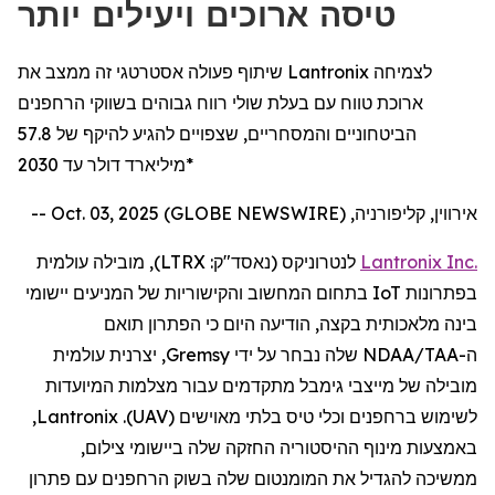
טיסה ארוכים ויעילים יותר
שיתוף פעולה אסטרטגי זה ממצב את Lantronix לצמיחה
ארוכת טווח עם בעלת שולי רווח גבוהים בשווקי הרחפנים
הביטחוניים והמסחריים, שצפויים להגיע להיקף של 57.8
מיליארד דולר עד 2030*
אירווין, קליפורניה, Oct. 03, 2025 (GLOBE NEWSWIRE) --
Inc.
Lantronix
לנטרוניקס
(נאסד"ק:
LTRX
), מובילה עולמית
בפתרונות
IoT
בתחום המחשוב והקישוריות של המניעים יישומי
בינה מלאכותית בקצה,
הודיעה
היום
כי
ה
פתרון תואם
ה
-
NDAA/TAA
שלה
נבחר על ידי
Gremsy
, יצרנית עולמית
מובילה של מייצבי
גימבל
מתקדמים
עבור
מצלמות
המיועדות
לשימוש
ב
רחפנים
וכלי טיס בלתי מאוישים (
UAV
).
Lantronix
,
באמצעות
מינוף ההיסטוריה החזקה שלה ביישומי
צילום
,
ממשיכה
להגדיל
את המומנטום שלה בשוק
הרחפנים
עם פתרון