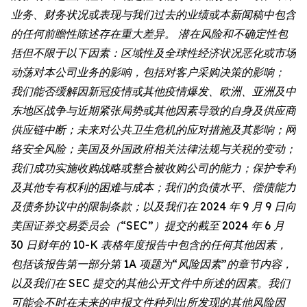
业务、财务状况或表现与我们过去的业绩或本新闻稿中包含
的任何前瞻性陈述存在重大差异。 潜在风险和不确定性包
括但不限于以下因素：区域性及全球性经济状况恶化或市场
动荡对本公司业务的影响，包括对客户采购决策的影响；
我们能否缓解因新冠疫情或其他疫情爆发、欧洲、亚洲及中
东地区战争与近期紧张局势或其他因素导致的自身及供应商
供应链中断；未来对公共卫生危机的应对措施及其影响；网
络安全风险；美国及外国政府相关法律法规与关税的变动；
我们成功实施收购战略或整合被收购公司的能力；保护专利
及其他专有权利的困难与成本；我们的负债水平、偿债能力
及债务协议中的限制条款；以及我们在 2024 年 9 月 9 日向
美国证券交易委员会（“SEC”）提交的截至 2024 年 6 月
30 日财年的 10-K 表格年度报告中包含的任何其他因素，
包括该报告第一部分第 1A 项题为“风险因素”的章节内容，
以及我们在 SEC 提交的其他公开文件中所述的因素。我们
可能会不时在未来的申报文件种列出所发现的其他风险因