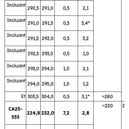
Incluant
290,5
291,0
0,5
2,1
Incluant
291,0
291,5
0,5
3,4*
Incluant
291,5
292,0
0,5
3,2
Incluant
292,5
293,0
0,5
1,0
Incluant
293,0
294,0
1,0
2,1
Incluant
294,0
295,0
1,0
1,2
Et
303,5
304,0
0,5
3,1*
≈280
≈220
ZN
CA25-
224,8
232,0
7,2
2,8
533