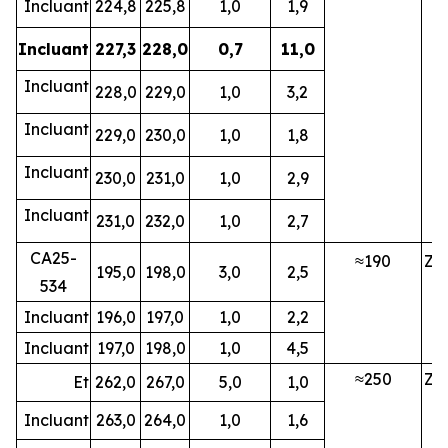
Incluant
224,8
225,8
1,0
1,9
Incluant
227,3
228,0
0,7
11,0
Incluant
228,0
229,0
1,0
3,2
Incluant
229,0
230,0
1,0
1,8
Incluant
230,0
231,0
1,0
2,9
Incluant
231,0
232,0
1,0
2,7
CA25-
≈190
ZN
195,0
198,0
3,0
2,5
534
Incluant
196,0
197,0
1,0
2,2
Incluant
197,0
198,0
1,0
4,5
≈250
ZN
Et
262,0
267,0
5,0
1,0
Incluant
263,0
264,0
1,0
1,6