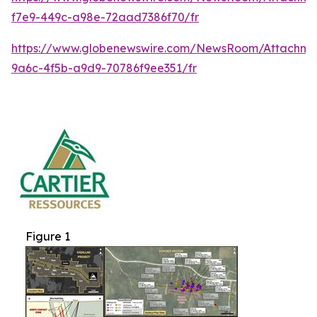
f7e9-449c-a98e-72aad7386f70/fr
https://www.globenewswire.com/NewsRoom/Attachm
9a6c-4f5b-a9d9-70786f9ee351/fr
Figure 1