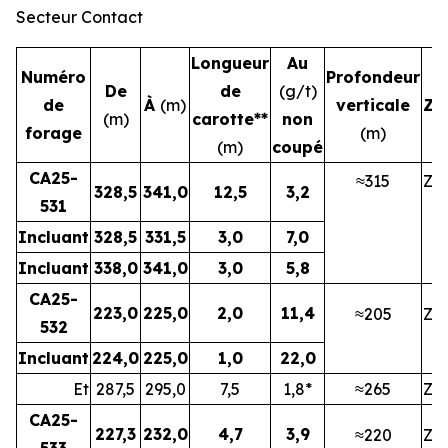
Secteur Contact
Longueur
Au
Numéro
Profondeur
De
de
(g/t)
de
À
(m)
verticale
Zo
(m)
carotte**
non
forage
(m)
(m)
coupé
CA25-
≈315
ZN
328,5
341,0
12,5
3,2
531
Incluant
328,5
331,5
3,0
7,0
Incluant
338,0
341,0
3,0
5,8
CA25-
223,0
225,0
2,0
11,4
≈205
ZN
532
Incluant
224,0
225,0
1,0
22,0
Et
287,5
295,0
7,5
1,8*
≈265
ZN
CA25-
227,3
232,0
4,7
3,9
≈220
ZN
533