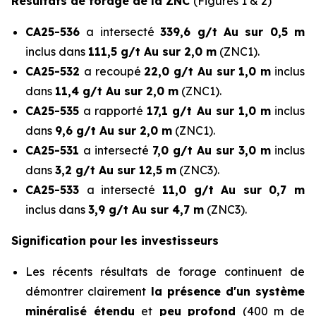
Résultats de forage de la ZNC
(Figures 1 & 2)
CA25-536
a intersecté
339,6 g/t Au sur 0,5 m
inclus dans
111,5 g/t Au sur 2,0 m
(ZNC1).
CA25-532
a recoupé
22,0 g/t Au sur 1,0 m
inclus
dans
11,4 g/t Au sur 2,0 m
(ZNC1).
CA25-535
a rapporté
17,1 g/t Au sur 1,0 m
inclus
dans
9,6 g/t Au sur 2,0 m
(ZNC1).
CA25-531
a intersecté
7,0 g/t Au sur 3,0 m
inclus
dans
3,2 g/t Au sur 12,5 m
(ZNC3).
CA25-533
a intersecté
11,0 g/t Au sur 0,7 m
inclus dans
3,9 g/t Au sur 4,7 m
(ZNC3).
Signification pour les investisseurs
Les récents résultats de forage continuent de
démontrer clairement
la présence d'un système
minéralisé étendu
et
peu profond
(400 m de