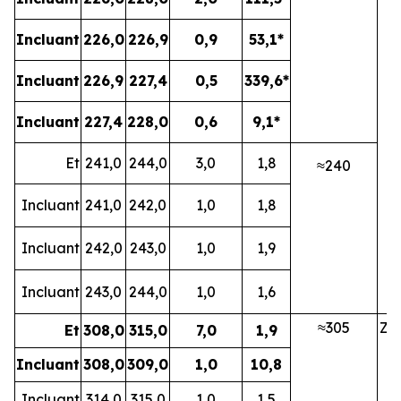
Incluant
226,0
226,9
0,9
53,1*
Incluant
226,9
227,4
0,5
339,6*
Incluant
227,4
228,0
0,6
9,1*
Et
241,0
244,0
3,0
1,8
≈240
Incluant
241,0
242,0
1,0
1,8
Incluant
242,0
243,0
1,0
1,9
Incluant
243,0
244,0
1,0
1,6
≈305
ZN
Et
308,0
315,0
7,0
1,9
Incluant
308,0
309,0
1,0
10,8
Incluant
314,0
315,0
1,0
1,5