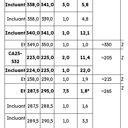
Incluant
338,0
341,0
3,0
5,8
Incluant
338,0
339,0
1,0
4,8
Incluant
340,0
341,0
1,0
12,1
Et
349,0
350,0
1,0
1,0
≈330
ZN
CA25-
223,0
225,0
2,0
11,4
≈205
ZN
532
Incluant
224,0
225,0
1,0
22,0
Et
238,0
239,0
1,0
1,9
≈215
ZN
ZN
Et
287,5
295,0
7,5
1,8*
≈265
Incluant
287,5
288,5
1,0
1,6
Incluant
289,5
290,5
1,0
3,3