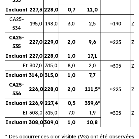
Incluant
227,3
228,0
0,7
11,0
CA25-
195,0
198,0
3,0
2,5
≈190
ZN
534
CA25-
227,0
229,0
2,0
9,6
≈225
ZN
535
Incluant
227,0
228,0
1,0
17,1
Et
307,0
315,0
8,0
2,0
≈305
ZN
Incluant
314,0
315,0
1,0
7,7
CA25-
226,0
228,0
2,0
111,5*
≈225
ZN
536
Incluant
226,9
227,4
0,5
339,6*
Et
308,0
315,0
7,0
1,9
≈305
ZN
Incluant
308,0
309,0
1,0
10,8
* Des occurrences d'or visible (VG) ont été observées