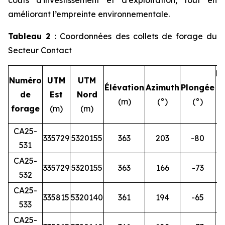
améliorant l’empreinte environnementale.
Tableau 2
: Coordonnées des collets de forage du
Secteur Contact
L
Numéro
UTM
UTM
Élévation
Azimuth
Plongée
de
Est
Nord
(m)
(°)
(°)
forage
(m)
(m)
CA25-
335729
5320155
363
203
-80
531
CA25-
335729
5320155
363
166
-73
532
CA25-
335815
5320140
361
194
-65
533
CA25-