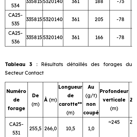
335815
5320140
361
188
-73
534
CA25-
335815
5320140
361
205
-78
535
CA25-
335815
5320140
361
166
-78
536
Tableau 3
: Résultats détaillés des forages du
Secteur Contact
Longueur
Au
Numéro
Profondeur
De
de
(g/t)
de
À
(m)
verticale
Zo
(m)
carotte**
non
forage
(m)
(m)
coupé
≈245
ZN
CA25-
255,5
266,0
10,5
1,0
531