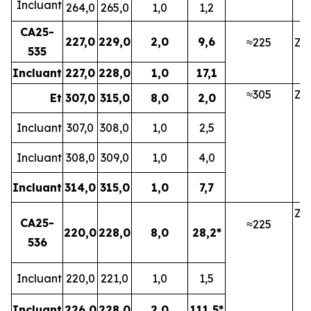
Incluant
264,0
265,0
1,0
1,2
CA25-
227,0
229,0
2,0
9,6
≈225
ZN
535
Incluant
227,0
228,0
1,0
17,1
≈305
ZN
Et
307,0
315,0
8,0
2,0
Incluant
307,0
308,0
1,0
2,5
Incluant
308,0
309,0
1,0
4,0
Incluant
314,0
315,0
1,0
7,7
ZN
CA25-
≈225
220,0
228,0
8,0
28,2*
536
Incluant
220,0
221,0
1,0
1,5
Incluant
226,0
228,0
2,0
111,5*