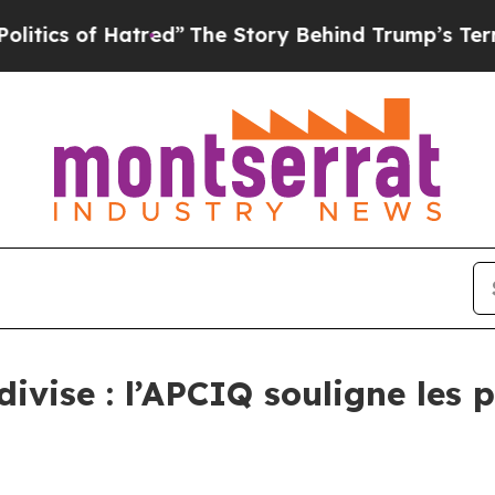
of Hatred”
The Story Behind Trump’s Terrible App
ivise : l’APCIQ souligne les 