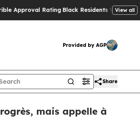
roval Rating
Black Residents Warned of Abusive 
View all
Provided by AGP
Share
progrès, mais appelle à