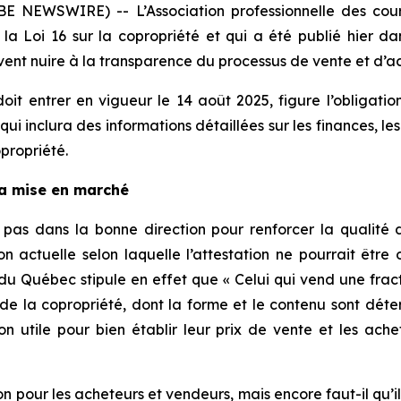
BE NEWSWIRE) -- L’Association professionnelle des cour
la Loi 16 sur la copropriété et qui a été publié hier d
vent nuire à la transparence du processus de vente et d’ac
it entrer en vigueur le 14 août 2025, figure l’obligatio
 inclura des informations détaillées sur les finances, les 
opropriété.
la mise en marché
pas dans la bonne direction pour renforcer la qualité de
tion actuelle selon laquelle l’attestation ne pourrait êtr
l du Québec
stipule en effet que «
Celui qui vend une frac
t de la copropriété, dont la forme et le contenu sont d
ion utile pour bien établir leur prix de vente et les ac
n pour les acheteurs et vendeurs, mais encore faut-il qu’i