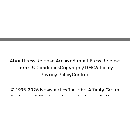
About
Press Release Archive
Submit Press Release
Terms & Conditions
Copyright/DMCA Policy
Privacy Policy
Contact
© 1995-2026 Newsmatics Inc. dba Affinity Group
Publishing & Montserrat Industry News. All Rights
Reserved.
Cookie Settings / Your Privacy Choices