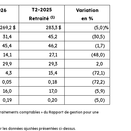
T2-2025
026
Variation
(1)
Retraité
en %
269,2
$
283,3
$
(5,0
)%
31,4
45,2
(30,5
)
45,4
46,2
(1,7
)
14,1
27,1
(48,0
)
29,9
29,3
2,0
4,3
15,4
(72,1
)
0,05
0,18
(72,2
)
16,0
17,0
(5,9
)
0,19
0,20
(5,0
)
 Retraitements comptables » du Rapport de gestion pour une
 les données ajustées présentées ci-dessus.