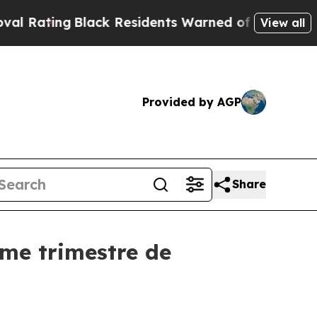
lack Residents Warned of Abusive Cops for Years.
View all
Provided by AGP
Share
ème trimestre de